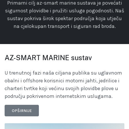
Primarni cilj az-smart marine sustava je povećati
sigurnost plovidbe i pružiti usluge pogodnosti. Naš
sustav pokriva širok spektar područja koja utječu
na cjelokupan transport i siguran rad broda.
AZ-SMART MARINE sustav
U trenutnoj fazi naša ciljana publika su uglavnom
obalni i offshore korisnici motorni jahti, jedrilice i
charteri tvrtke koji većinu svojih plovidbe plove u
području pokrivenom internetskim uslugama.
OPŠIRNIJE