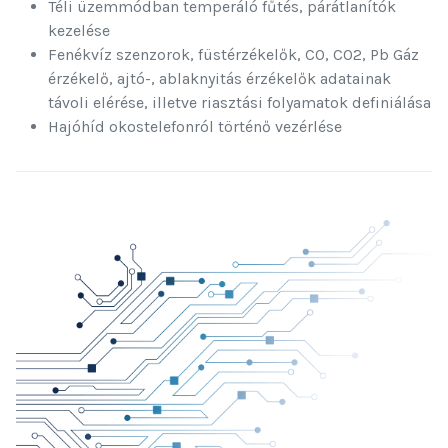
Téli üzemmódban temperáló fűtés, párátlanítók
kezelése
Fenékvíz szenzorok, füstérzékelők, CO, CO2, Pb Gáz
érzékelő, ajtó-, ablaknyitás érzékelők adatainak
távoli elérése, illetve riasztási folyamatok definiálása
Hajóhíd okostelefonról történő vezérlése