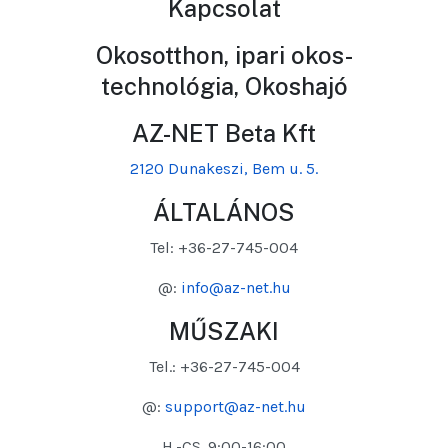
Kapcsolat
Okosotthon, ipari okos-
technológia, Okoshajó
AZ-NET Beta Kft
2120 Dunakeszi, Bem u. 5.
ÁLTALÁNOS
Tel: +36-27-745-004
@:
info@az-net.hu
MŰSZAKI
Tel.: +36-27-745-004
@:
support@az-net.hu
H.-CS. 9:00-16:00