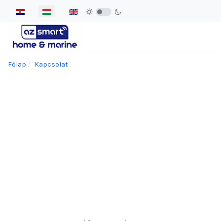
Válasszon nyelvet
Főlap
Kapcsolat